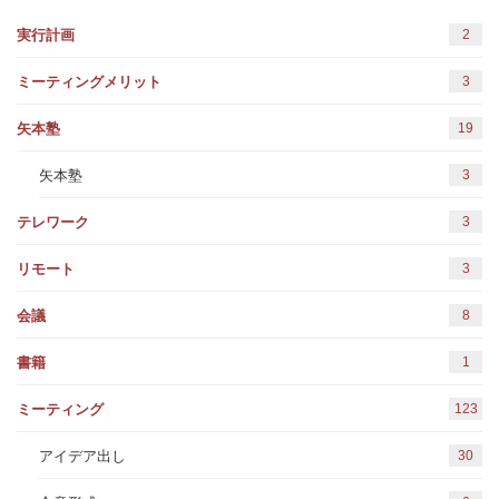
2
実行計画
3
ミーティングメリット
19
矢本塾
3
矢本塾
3
テレワーク
3
リモート
8
会議
1
書籍
123
ミーティング
30
アイデア出し