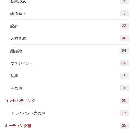
6
合意形成
1
軌道修正
23
設計
48
人材育成
54
組織論
29
マネジメント
2
営業
10
その他
25
コンサルティング
17
クライアント先の声
25
ミーティング塾