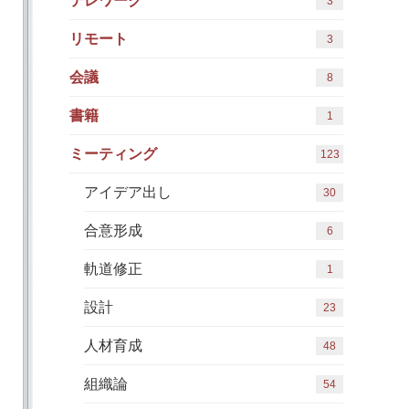
テレワーク
3
リモート
3
会議
8
書籍
1
ミーティング
123
アイデア出し
30
合意形成
6
軌道修正
1
設計
23
人材育成
48
組織論
54