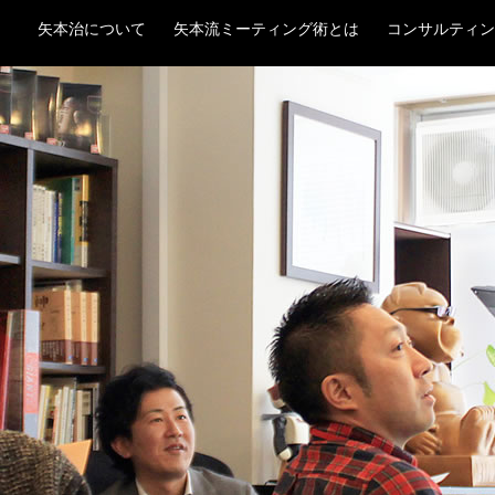
ルタント 矢本 治
矢本治について
矢本流ミーティング術とは
コンサルティン
流儀
BLOG