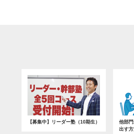
【募集中】リーダー塾（10期生）
他部門
出す方