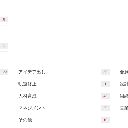
8
1
アイデア出し
合
123
30
軌道修正
設
1
人材育成
組
48
マネジメント
営
29
その他
10