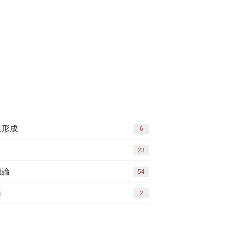
意形成
6
計
23
織論
54
業
2