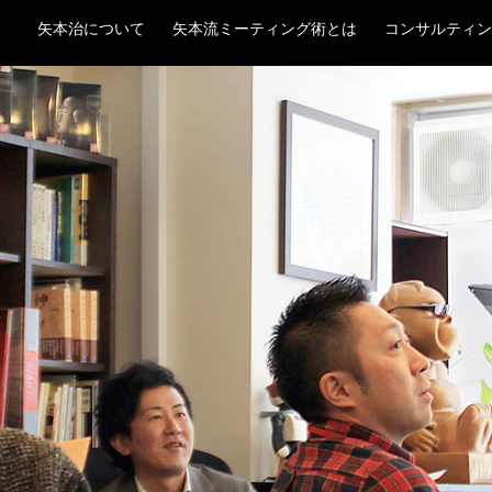
ルタント 矢本 治
矢本治について
矢本流ミーティング術とは
コンサルティン
流儀
BLOG