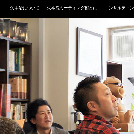
ルタント 矢本 治
矢本治について
矢本流ミーティング術とは
コンサルティン
流儀
BLOG