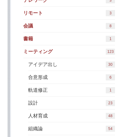
テレワーク
3
リモート
3
会議
8
書籍
1
ミーティング
123
アイデア出し
30
合意形成
6
軌道修正
1
設計
23
人材育成
48
組織論
54